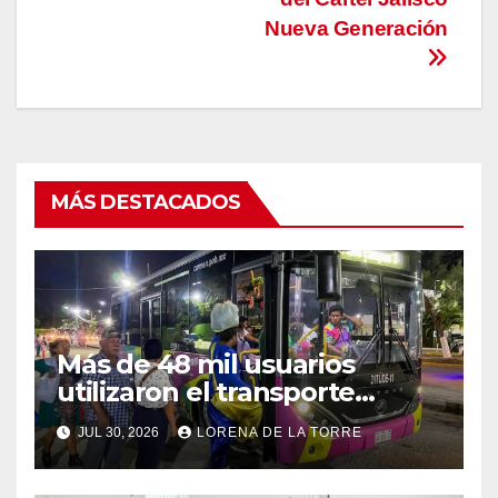
Nueva Generación
MÁS DESTACADOS
Más de 48 mil usuarios
utilizaron el transporte
“Amor por Carmen” durante
JUL 30, 2026
LORENA DE LA TORRE
la Feria Carmen 2026