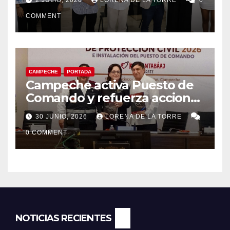
COMMENT
CAMPECHE
PORTADA
Campeche activa Puesto de
Comando y refuerza acciones
de Protección Civil ante
30 JUNIO, 2026
LORENA DE LA TORRE
riesgos hidrometeorológicos
0 COMMENT
NOTICIAS RECIENTES