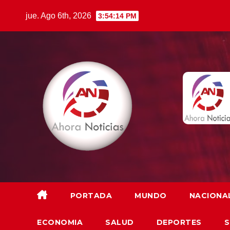
Saltar
jue. Ago 6th, 2026
3:54:16 PM
al
contenido
PORTADA
MUNDO
NACIONA
ECONOMIA
SALUD
DEPORTES