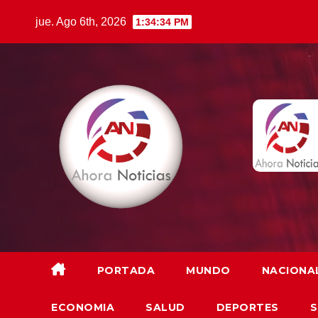
Saltar
jue. Ago 6th, 2026
1:34:35 PM
al
contenido
PORTADA
MUNDO
NACIONA
ECONOMIA
SALUD
DEPORTES