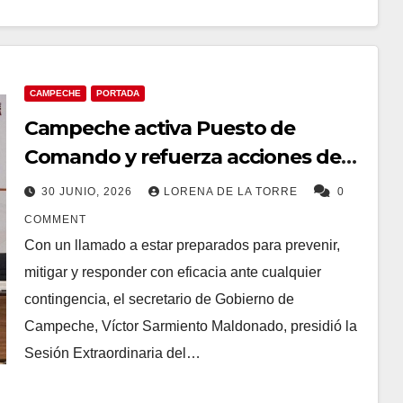
CAMPECHE
PORTADA
Campeche activa Puesto de
Comando y refuerza acciones de
Protección Civil ante riesgos
30 JUNIO, 2026
LORENA DE LA TORRE
0
hidrometeorológicos
COMMENT
Con un llamado a estar preparados para prevenir,
mitigar y responder con eficacia ante cualquier
contingencia, el secretario de Gobierno de
Campeche, Víctor Sarmiento Maldonado, presidió la
Sesión Extraordinaria del…