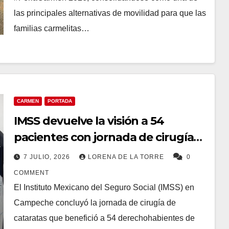
las principales alternativas de movilidad para que las
familias carmelitas…
CARMEN
PORTADA
IMSS devuelve la visión a 54
pacientes con jornada de cirugías
de cataratas en Ciudad del
7 JULIO, 2026
LORENA DE LA TORRE
0
Carmen
COMMENT
El Instituto Mexicano del Seguro Social (IMSS) en
Campeche concluyó la jornada de cirugía de
cataratas que benefició a 54 derechohabientes de