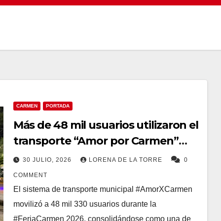
CARMEN
PORTADA
Más de 48 mil usuarios utilizaron el
transporte “Amor por Carmen”
durante la Feria Carmen 2026
30 JULIO, 2026
LORENA DE LA TORRE
0
COMMENT
El sistema de transporte municipal #AmorXCarmen
movilizó a 48 mil 330 usuarios durante la
#FeriaCarmen 2026, consolidándose como una de