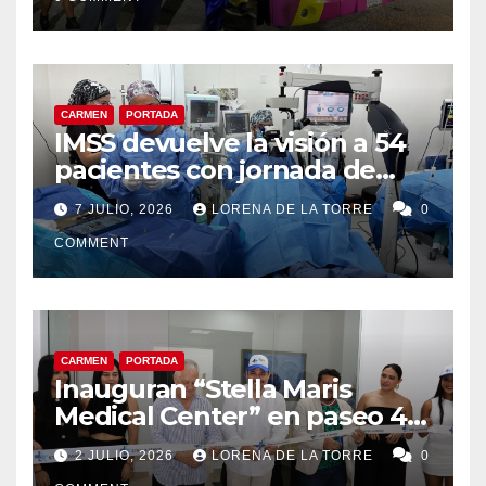
CARMEN
PORTADA
IMSS devuelve la visión a 54
pacientes con jornada de
cirugías de cataratas en
7 JULIO, 2026
LORENA DE LA TORRE
0
Ciudad del Carmen
COMMENT
CARMEN
PORTADA
Inauguran “Stella Maris
Medical Center” en paseo 4.5
en Ciudad del Carmen
2 JULIO, 2026
LORENA DE LA TORRE
0