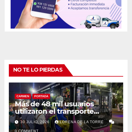
NO TE LO PIERDAS
CARMEN
PORTADA
Más de 48 mil usuarios
utilizaron el transporte
“Amor por Carmen” durante
30 JULIO, 2026
LORENA DE LA TORRE
la Feria Carmen 2026
0 COMMENT