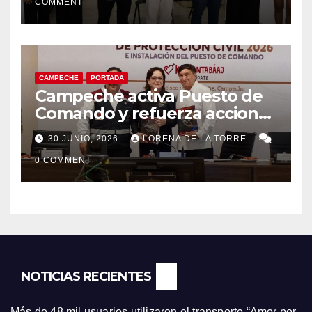
COMMENT
CAMPECHE
PORTADA
Campeche activa Puesto de
Comando y refuerza acciones
de Protección Civil ante
30 JUNIO, 2026
LORENA DE LA TORRE
riesgos hidrometeorológicos
0 COMMENT
NOTICIAS RECIENTES
Más de 48 mil usuarios utilizaron el transporte “Amor por