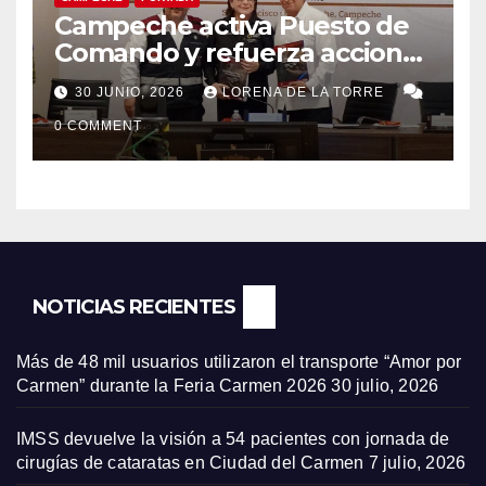
Campeche activa Puesto de
Comando y refuerza acciones
de Protección Civil ante
30 JUNIO, 2026
LORENA DE LA TORRE
riesgos hidrometeorológicos
0 COMMENT
NOTICIAS RECIENTES
Más de 48 mil usuarios utilizaron el transporte “Amor por
Carmen” durante la Feria Carmen 2026
30 julio, 2026
IMSS devuelve la visión a 54 pacientes con jornada de
cirugías de cataratas en Ciudad del Carmen
7 julio, 2026