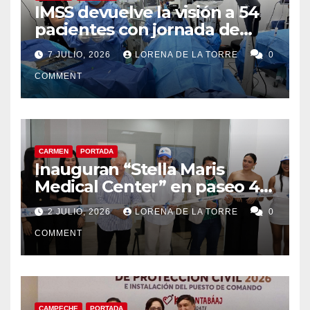
IMSS devuelve la visión a 54
pacientes con jornada de
cirugías de cataratas en
7 JULIO, 2026
LORENA DE LA TORRE
0
Ciudad del Carmen
COMMENT
CARMEN
PORTADA
Inauguran “Stella Maris
Medical Center” en paseo 4.5
en Ciudad del Carmen
2 JULIO, 2026
LORENA DE LA TORRE
0
COMMENT
CAMPECHE
PORTADA