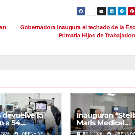
San
Gobernadora inaugura el techado de la Es
Primaria Hijos de Trabajado
 devuelve la
Inauguran “Stell
ón a 54
Maris Medical
entes con
Center” en pase
, 2026
LORENA DE LA
JUL 2, 2026
LORENA DE