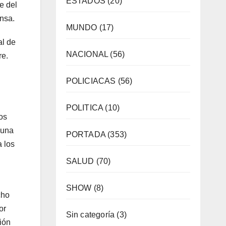
ESTADOS
(20)
e del
ensa.
MUNDO
(17)
al de
NACIONAL
(56)
re.
POLICIACAS
(56)
POLITICA
(10)
os
 una
PORTADA
(353)
a los
SALUD
(70)
SHOW
(8)
cho
or
Sin categoría
(3)
ión