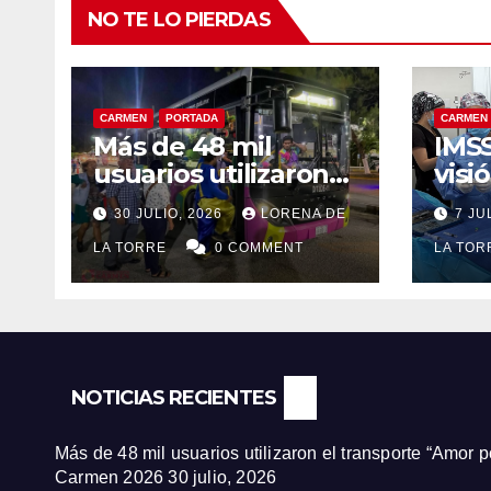
NO TE LO PIERDAS
CARMEN
PORTADA
CARMEN
Más de 48 mil
IMSS
usuarios utilizaron
visi
el transporte “Amor
paci
30 JULIO, 2026
LORENA DE
7 JU
por Carmen”
jorn
durante la Feria
LA TORRE
0 COMMENT
de c
LA TO
Carmen 2026
Ciu
NOTICIAS RECIENTES
Más de 48 mil usuarios utilizaron el transporte “Amor 
Carmen 2026
30 julio, 2026