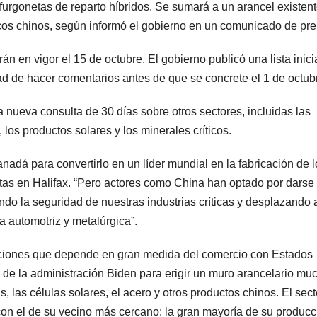
urgonetas de reparto híbridos. Se sumará a un arancel existent
ricos chinos, según informó el gobierno en un comunicado de pr
n en vigor el 15 de octubre. El gobierno publicó una lista inici
dad de hacer comentarios antes de que se concrete el 1 de octub
nueva consulta de 30 días sobre otros sectores, incluidas las
 los productos solares y los minerales críticos.
adá para convertirlo en un líder mundial en la fabricación de l
stas en Halifax. “Pero actores como China han optado por darse
do la seguridad de nuestras industrias críticas y desplazando 
a automotriz y metalúrgica”.
ciones que depende en gran medida del comercio con Estados
de la administración Biden para erigir un muro arancelario mu
as, las células solares, el acero y otros productos chinos. El sect
on el de su vecino más cercano: la gran mayoría de su producc