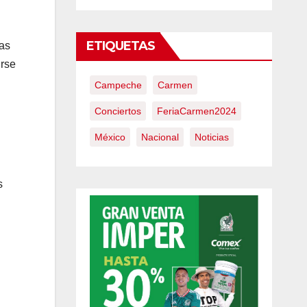
ETIQUETAS
las
irse
Campeche
Carmen
Conciertos
FeriaCarmen2024
México
Nacional
Noticias
s