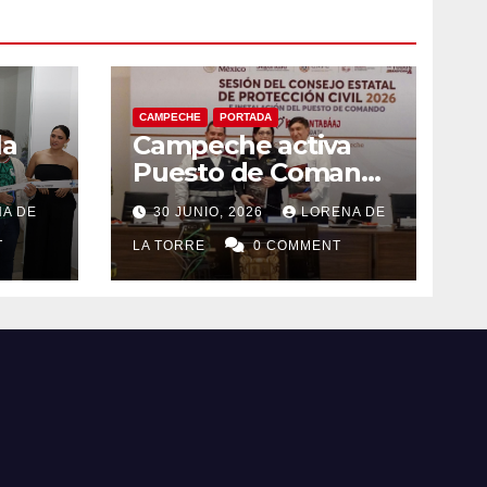
CAMPECHE
PORTADA
la
Campeche activa
Puesto de Comando
eo
y refuerza acciones
A DE
30 JUNIO, 2026
LORENA DE
el
de Protección Civil
T
ante riesgos
LA TORRE
0 COMMENT
hidrometeorológico
s