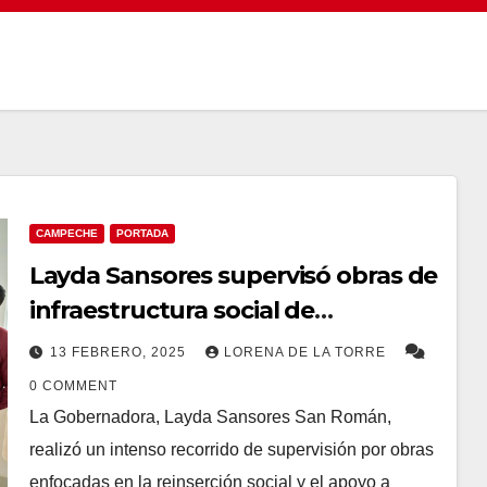
CAMPECHE
PORTADA
Layda Sansores supervisó obras de
infraestructura social de
reinserción y atención a sectores
13 FEBRERO, 2025
LORENA DE LA TORRE
vulnerables
0 COMMENT
La Gobernadora, Layda Sansores San Román,
realizó un intenso recorrido de supervisión por obras
enfocadas en la reinserción social y el apoyo a