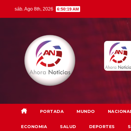
Saltar
sáb. Ago 8th, 2026
6:50:20 AM
al
contenido
PORTADA
MUNDO
NACIONA
ECONOMIA
SALUD
DEPORTES