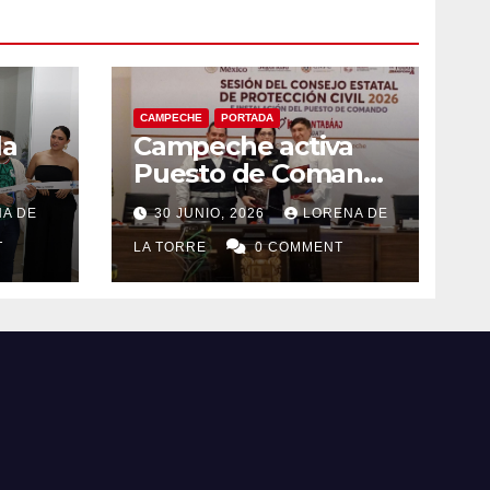
CAMPECHE
PORTADA
la
Campeche activa
Puesto de Comando
eo
y refuerza acciones
A DE
30 JUNIO, 2026
LORENA DE
el
de Protección Civil
T
ante riesgos
LA TORRE
0 COMMENT
hidrometeorológico
s