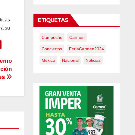
ETIQUETAS
ticas
rá su
Campeche
Carmen
Conciertos
FeriaCarmen2024
ierno
México
Nacional
Noticias
ación
tes