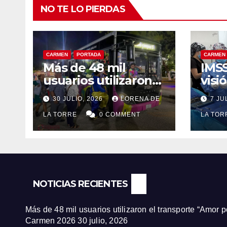
NO TE LO PIERDAS
CARMEN
PORTADA
CARMEN
Más de 48 mil
IMSS
usuarios utilizaron
visi
el transporte “Amor
paci
30 JULIO, 2026
LORENA DE
7 JU
por Carmen”
jorn
durante la Feria
LA TORRE
0 COMMENT
de c
LA TO
Carmen 2026
Ciu
NOTICIAS RECIENTES
Más de 48 mil usuarios utilizaron el transporte “Amor 
Carmen 2026
30 julio, 2026