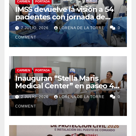
CARMEN
PORTADA
IMSS devuelve la visión a 54
pacientes con jornada de
cirugías de cataratas en
7 JULIO, 2026
LORENA DE LA TORRE
0
Ciudad del Carmen
COMMENT
CARMEN
PORTADA
Inauguran “Stella Maris
Medical Center” en paseo 4.5
en Ciudad del Carmen
2 JULIO, 2026
LORENA DE LA TORRE
0
COMMENT