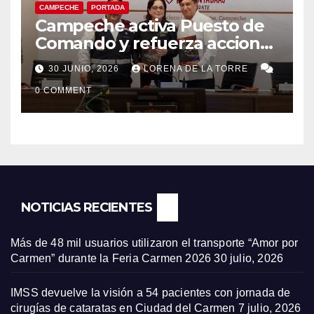
CAMPECHE
PORTADA
Campeche activa Puesto de
Comando y refuerza acciones
de Protección Civil ante
30 JUNIO, 2026
LORENA DE LA TORRE
riesgos hidrometeorológicos
0 COMMENT
NOTICIAS RECIENTES
Más de 48 mil usuarios utilizaron el transporte “Amor por
Carmen” durante la Feria Carmen 2026
30 julio, 2026
IMSS devuelve la visión a 54 pacientes con jornada de
cirugías de cataratas en Ciudad del Carmen
7 julio, 2026