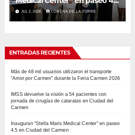
Medical Center” en paseo 4.5
en Ciudad del Carmen
JUL 2, 2026
LORENA DE LA TORRE
ENTRADAS RECIENTES
Más de 48 mil usuarios utilizaron el transporte
“Amor por Carmen” durante la Feria Carmen 2026
IMSS devuelve la visión a 54 pacientes con
jornada de cirugías de cataratas en Ciudad del
Carmen
Inauguran “Stella Maris Medical Center” en paseo
4.5 en Ciudad del Carmen