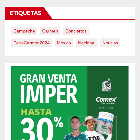
ETIQUETAS
Campeche
Carmen
Conciertos
FeriaCarmen2024
México
Nacional
Noticias