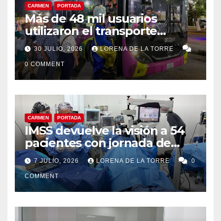
CARMEN
PORTADA
Más de 48 mil usuarios
utilizaron el transporte
“Amor por Carmen” durante
30 JULIO, 2026
LORENA DE LA TORRE
la Feria Carmen 2026
0 COMMENT
CARMEN
PORTADA
IMSS devuelve la visión a 54
pacientes con jornada de
cirugías de cataratas en
7 JULIO, 2026
LORENA DE LA TORRE
0
Ciudad del Carmen
COMMENT