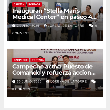
CARMEN
PORTADA
Inauguran “Stella Maris
Medical Center” en paseo 4.5
en Ciudad del Carmen
2 JULIO, 2026
LORENA DE LA TORRE
0
COMMENT
CAMPECHE
PORTADA
Campeche activa Puesto de
Comando y refuerza acciones
de Protección Civil ante
30 JUNIO, 2026
LORENA DE LA TORRE
riesgos hidrometeorológicos
0 COMMENT