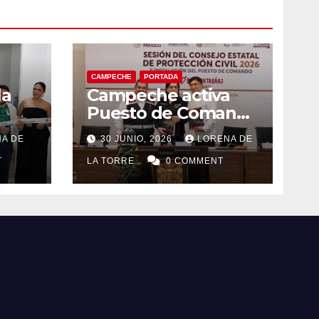
CAMPECHE
PORTADA
la
Campeche activa
Puesto de Comando
eo
y refuerza acciones
A DE
30 JUNIO, 2026
LORENA DE
el
de Protección Civil
T
ante riesgos
LA TORRE
0 COMMENT
hidrometeorológico
s