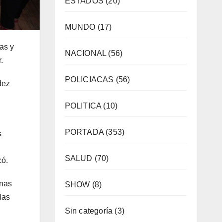
ESTADOS
(20)
MUNDO
(17)
as y
NACIONAL
(56)
.
POLICIACAS
(56)
dez
,
POLITICA
(10)
PORTADA
(353)
s
SALUD
(70)
có.
onas
SHOW
(8)
las
Sin categoría
(3)