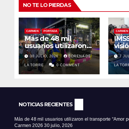
NO TE LO PIERDAS
CARMEN
PORTADA
CARMEN
Más de 48 mil
IMSS
usuarios utilizaron
visi
el transporte “Amor
paci
30 JULIO, 2026
LORENA DE
7 JU
por Carmen”
jorn
durante la Feria
LA TORRE
0 COMMENT
de c
LA TO
Carmen 2026
Ciu
NOTICIAS RECIENTES
Más de 48 mil usuarios utilizaron el transporte “Amor 
Carmen 2026
30 julio, 2026