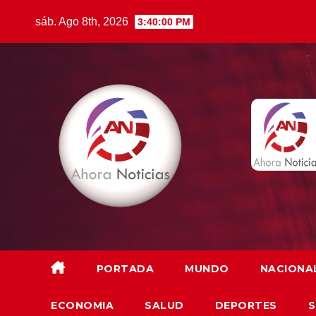
Saltar
sáb. Ago 8th, 2026
3:40:02 PM
al
contenido
PORTADA
MUNDO
NACIONA
ECONOMIA
SALUD
DEPORTES