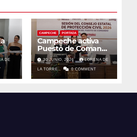
CAMPECHE
PORTADA
la
Campeche activa
Puesto de Comando
eo
y refuerza acciones
A DE
30 JUNIO, 2026
LORENA DE
el
de Protección Civil
T
ante riesgos
LA TORRE
0 COMMENT
hidrometeorológico
s