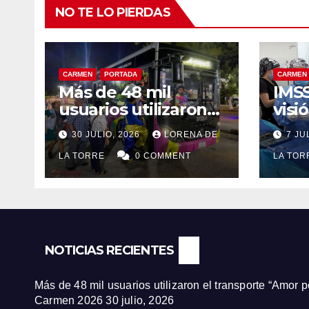
NO TE LO PIERDAS
CARMEN
PORTADA
CARMEN
Más de 48 mil
IMSS
usuarios utilizaron
visi
el transporte “Amor
paci
30 JULIO, 2026
LORENA DE
7 JU
por Carmen”
jorn
durante la Feria
LA TORRE
0 COMMENT
de c
LA TO
Carmen 2026
Ciu
NOTICIAS RECIENTES
Más de 48 mil usuarios utilizaron el transporte “Amor 
Carmen 2026
30 julio, 2026