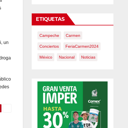
s
s
ETIQUETAS
Campeche
Carmen
i, un
Conciertos
FeriaCarmen2024
México
Nacional
Noticias
 droga
úblico
redes