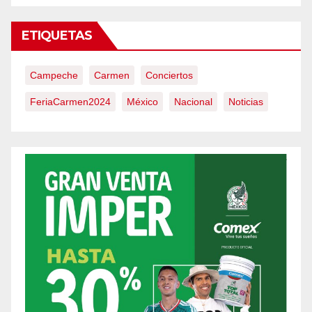
ETIQUETAS
Campeche
Carmen
Conciertos
FeriaCarmen2024
México
Nacional
Noticias