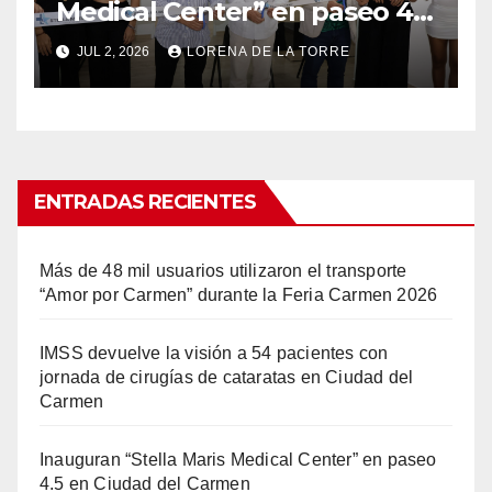
Medical Center” en paseo 4.5
en Ciudad del Carmen
JUL 2, 2026
LORENA DE LA TORRE
ENTRADAS RECIENTES
Más de 48 mil usuarios utilizaron el transporte
“Amor por Carmen” durante la Feria Carmen 2026
IMSS devuelve la visión a 54 pacientes con
jornada de cirugías de cataratas en Ciudad del
Carmen
Inauguran “Stella Maris Medical Center” en paseo
4.5 en Ciudad del Carmen