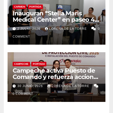
CARMEN
PORTADA
Inauguran “Stella Maris
Medical Center” en paseo 4.5
en Ciudad del Carmen
2 JULIO, 2026
LORENA DE LA TORRE
0
COMMENT
CAMPECHE
PORTADA
Campeche activa Puesto de
Comando y refuerza acciones
de Protección Civil ante
30 JUNIO, 2026
LORENA DE LA TORRE
riesgos hidrometeorológicos
0 COMMENT