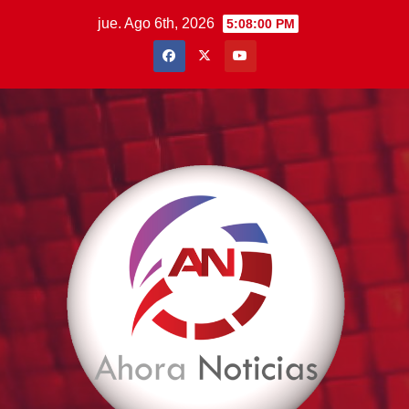
Saltar
jue. Ago 6th, 2026
5:08:01 PM
al
contenido