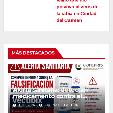
de
positivo al virus de
entradas
la rabia en Ciudad
del Carmen
MÁS DESTACADOS
Alerta sanitaria: detectan
medicamento contra el
cáncer falsificado y vendido
JUN 3, 2026
LORENA DE LA TORRE
por internet