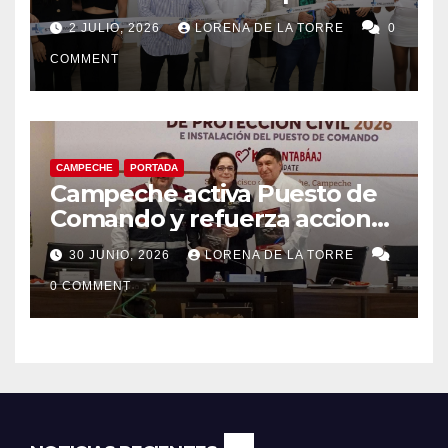
en Ciudad del Carmen
2 JULIO, 2026
LORENA DE LA TORRE
0
COMMENT
CAMPECHE
PORTADA
Campeche activa Puesto de
Comando y refuerza acciones
de Protección Civil ante
30 JUNIO, 2026
LORENA DE LA TORRE
riesgos hidrometeorológicos
0 COMMENT