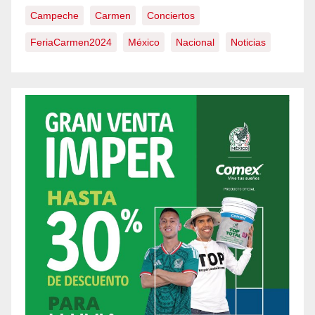
Campeche
Carmen
Conciertos
FeriaCarmen2024
México
Nacional
Noticias