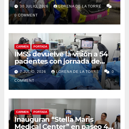
“Amor por Carmen” durante
30 JULIO, 2026
LORENA DE LA TORRE
la Feria Carmen 2026
0 COMMENT
CARMEN
PORTADA
IMSS devuelve la visión a 54
pacientes con jornada de
cirugías de cataratas en
7 JULIO, 2026
LORENA DE LA TORRE
0
Ciudad del Carmen
COMMENT
CARMEN
PORTADA
Inauguran “Stella Maris
Medical Center” en paseo 4.5