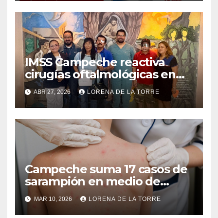
IMSS Campeche reactiva
cirugías oftalmológicas en
Ciudad del Carmen
ABR 27, 2026
LORENA DE LA TORRE
Campeche suma 17 casos de
sarampión en medio de
brote nacional
MAR 10, 2026
LORENA DE LA TORRE