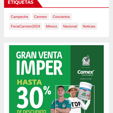
ETIQUETAS
Campeche
Carmen
Conciertos
FeriaCarmen2024
México
Nacional
Noticias