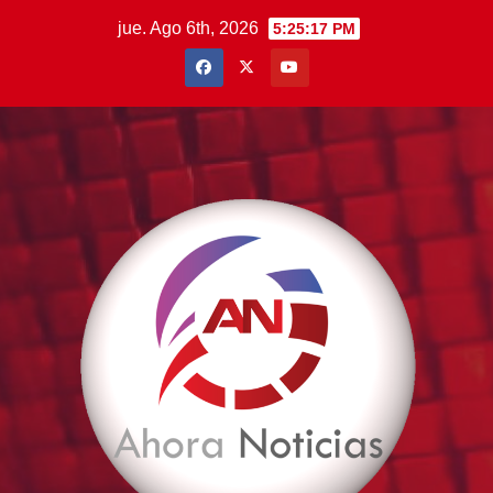
Saltar
jue. Ago 6th, 2026
5:25:18 PM
al
contenido