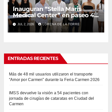
Inauguran “Stella Maris
Medical Center” en paseo 4.5
en Ciudad del Carmen
JUL 2, 2026
LORENA DE LA TORRE
ENTRADAS RECIENTES
Más de 48 mil usuarios utilizaron el transporte
“Amor por Carmen” durante la Feria Carmen 2026
IMSS devuelve la visión a 54 pacientes con
jornada de cirugías de cataratas en Ciudad del
Carmen