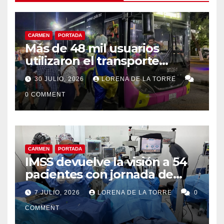
CARMEN
PORTADA
Más de 48 mil usuarios
utilizaron el transporte
“Amor por Carmen” durante
30 JULIO, 2026
LORENA DE LA TORRE
la Feria Carmen 2026
0 COMMENT
CARMEN
PORTADA
IMSS devuelve la visión a 54
pacientes con jornada de
cirugías de cataratas en
7 JULIO, 2026
LORENA DE LA TORRE
0
Ciudad del Carmen
COMMENT