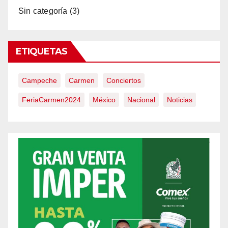
Sin categoría
(3)
ETIQUETAS
Campeche
Carmen
Conciertos
FeriaCarmen2024
México
Nacional
Noticias