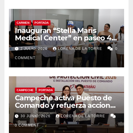
CARMEN
PORTADA
Inauguran “Stella Maris
Medical Center” en paseo 4.5
en Ciudad del Carmen
2 JULIO, 2026
LORENA DE LA TORRE
0
COMMENT
CAMPECHE
PORTADA
Campeche activa Puesto de
Comando y refuerza acciones
de Protección Civil ante
30 JUNIO, 2026
LORENA DE LA TORRE
riesgos hidrometeorológicos
0 COMMENT