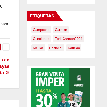
16
ETIQUETAS
 para
Campeche
Carmen
Conciertos
FeriaCarmen2024
México
Nacional
Noticias
os en
layas
ta