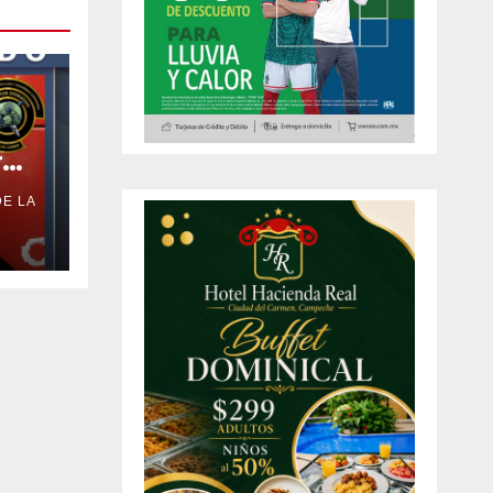
r
E LA
n