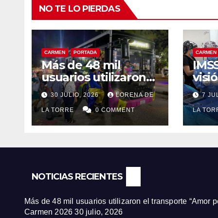
NO TE LO PIERDAS
CARMEN
PORTADA
CARMEN
Más de 48 mil
IMSS
usuarios utilizaron
visi
el transporte “Amor
paci
30 JULIO, 2026
LORENA DE
7 JU
por Carmen”
jorn
durante la Feria
LA TORRE
0 COMMENT
de c
LA TO
Carmen 2026
Ciu
NOTICIAS RECIENTES
Más de 48 mil usuarios utilizaron el transporte “Amor 
Carmen 2026
30 julio, 2026