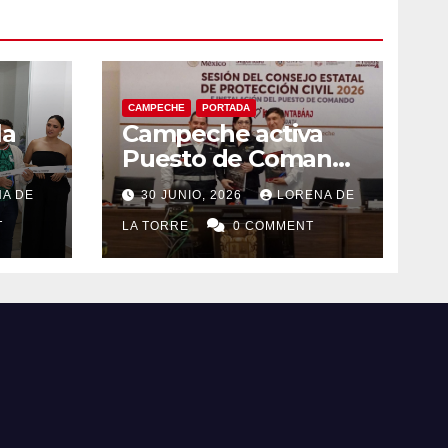
CAMPECHE
PORTADA
la
Campeche activa
Puesto de Comando
eo
y refuerza acciones
A DE
30 JUNIO, 2026
LORENA DE
el
de Protección Civil
T
ante riesgos
LA TORRE
0 COMMENT
hidrometeorológico
s