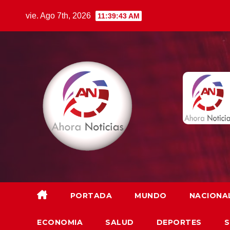
Saltar
vie. Ago 7th, 2026
11:39:45 AM
al
contenido
PORTADA
MUNDO
NACIONA
ECONOMIA
SALUD
DEPORTES