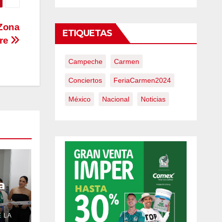
 Zona
ETIQUETAS
tre
Campeche
Carmen
Conciertos
FeriaCarmen2024
México
Nacional
Noticias
a
o
 LA