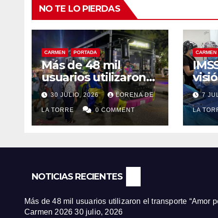
NO TE LO PIERDAS
CARMEN
PORTADA
CARMEN
Más de 48 mil
IMSS
usuarios utilizaron
visi
el transporte “Amor
paci
30 JULIO, 2026
LORENA DE
7 JU
por Carmen”
jorn
durante la Feria
LA TORRE
0 COMMENT
de c
LA TO
Carmen 2026
Ciu
NOTICIAS RECIENTES
Más de 48 mil usuarios utilizaron el transporte “Amor 
Carmen 2026
30 julio, 2026