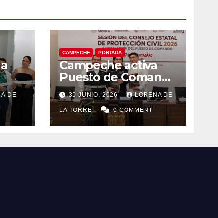
CAMPECHE
PORTADA
la
Campeche activa
Puesto de Comando
eo
y refuerza acciones
A DE
30 JUNIO, 2026
LORENA DE
el
de Protección Civil
T
ante riesgos
LA TORRE
0 COMMENT
hidrometeorológico
s