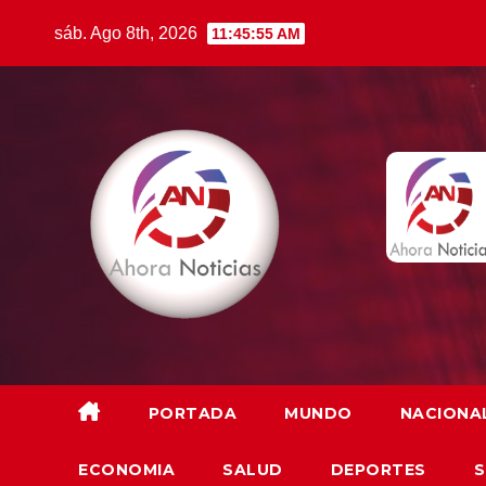
Saltar
sáb. Ago 8th, 2026
11:45:57 AM
al
contenido
PORTADA
MUNDO
NACIONA
ECONOMIA
SALUD
DEPORTES