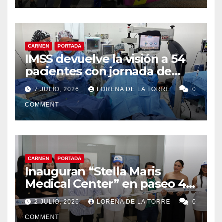
CARMEN
PORTADA
IMSS devuelve la visión a 54
pacientes con jornada de
cirugías de cataratas en
7 JULIO, 2026
LORENA DE LA TORRE
0
Ciudad del Carmen
COMMENT
CARMEN
PORTADA
Inauguran “Stella Maris
Medical Center” en paseo 4.5
en Ciudad del Carmen
2 JULIO, 2026
LORENA DE LA TORRE
0
COMMENT