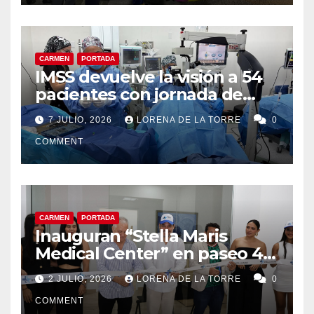
CARMEN
PORTADA
IMSS devuelve la visión a 54
pacientes con jornada de
cirugías de cataratas en
7 JULIO, 2026
LORENA DE LA TORRE
0
Ciudad del Carmen
COMMENT
CARMEN
PORTADA
Inauguran “Stella Maris
Medical Center” en paseo 4.5
en Ciudad del Carmen
2 JULIO, 2026
LORENA DE LA TORRE
0
COMMENT