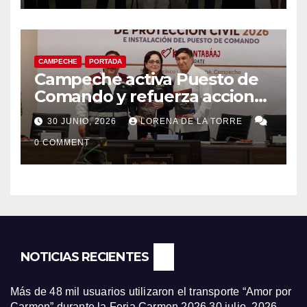
CAMPECHE
PORTADA
Campeche activa Puesto de
Comando y refuerza acciones
de Protección Civil ante
30 JUNIO, 2026
LORENA DE LA TORRE
riesgos hidrometeorológicos
0 COMMENT
NOTICIAS RECIENTES
Más de 48 mil usuarios utilizaron el transporte “Amor por
Carmen” durante la Feria Carmen 2026
30 julio, 2026