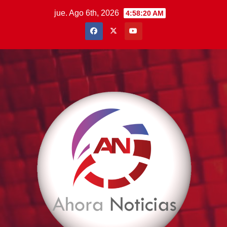
Saltar
jue. Ago 6th, 2026
4:58:21 AM
al
contenido