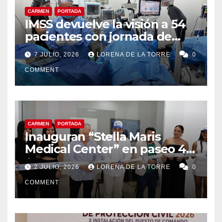
CARMEN
PORTADA
IMSS devuelve la visión a 54
pacientes con jornada de
cirugías de cataratas en
7 JULIO, 2026
LORENA DE LA TORRE
0
Ciudad del Carmen
COMMENT
CARMEN
PORTADA
Inauguran “Stella Maris
Medical Center” en paseo 4.5
en Ciudad del Carmen
2 JULIO, 2026
LORENA DE LA TORRE
0
COMMENT