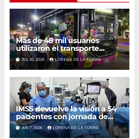
Más de 48 mil usuarios
utilizaron el transporte
“Amor por Carmen” durante
JUL 30, 2026
LORENA DE LA TORRE
la Feria Carmen 2026
IMSS devuelve la visión a 54
pacientes con jornada de
cirugías de cataratas en
JUL 7, 2026
LORENA DE LA TORRE
Ciudad del Carmen