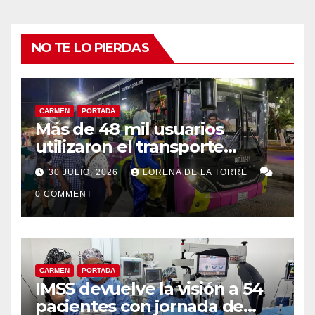
NO TE LO PIERDAS
CARMEN
PORTADA
Más de 48 mil usuarios
utilizaron el transporte
“Amor por Carmen” durante
30 JULIO, 2026
LORENA DE LA TORRE
la Feria Carmen 2026
0 COMMENT
CARMEN
PORTADA
IMSS devuelve la visión a 54
pacientes con jornada de