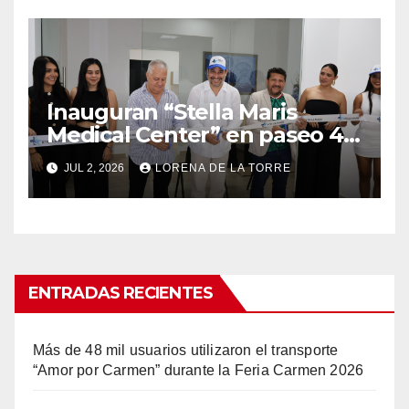
Inauguran “Stella Maris
Medical Center” en paseo 4.5
en Ciudad del Carmen
JUL 2, 2026
LORENA DE LA TORRE
ENTRADAS RECIENTES
Más de 48 mil usuarios utilizaron el transporte
“Amor por Carmen” durante la Feria Carmen 2026