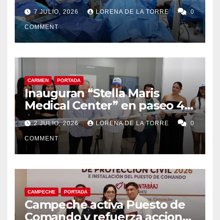
cirugías de cataratas en
7 JULIO, 2026
LORENA DE LA TORRE
0
Ciudad del Carmen
COMMENT
CARMEN
PORTADA
Inauguran “Stella Maris
Medical Center” en paseo 4.5
en Ciudad del Carmen
2 JULIO, 2026
LORENA DE LA TORRE
0
COMMENT
CAMPECHE
PORTADA
Campeche activa Puesto de
Comando y refuerza acciones