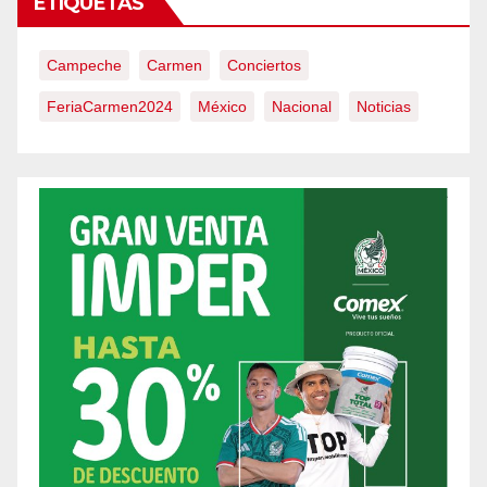
ETIQUETAS
Campeche
Carmen
Conciertos
FeriaCarmen2024
México
Nacional
Noticias