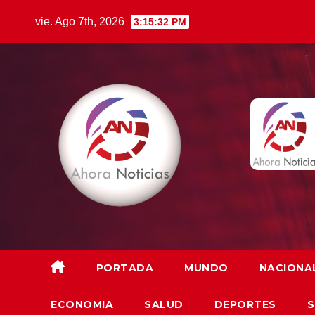
Saltar
vie. Ago 7th, 2026
3:15:33 PM
al
contenido
PORTADA
MUNDO
NACIONA
ECONOMIA
SALUD
DEPORTES