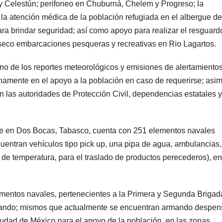
y Celestún; perifoneo en Chuburná, Chelem y Progreso; la
la atención médica de la población refugiada en el albergue de
ra brindar seguridad; así como apoyo para realizar el resguard
eco embarcaciones pesqueras y recreativas en Rio Lagartos.
no de los reportes meteorológicos y emisiones de alertamientos
unamente en el apoyo a la población en caso de requerirse; asi
n las autoridades de Protección Civil, dependencias estatales y
ede en Dos Bocas, Tabasco, cuenta con 251 elementos navales
cuentran vehículos tipo pick up, una pipa de agua, ambulancias,
 de temperatura, para el traslado de productos perecederos), en
mentos navales, pertenecientes a la Primera y Segunda Brigad
Mando; mismos que actualmente se encuentran armando despen
Ciudad de México para el apoyo de la población, en las zonas