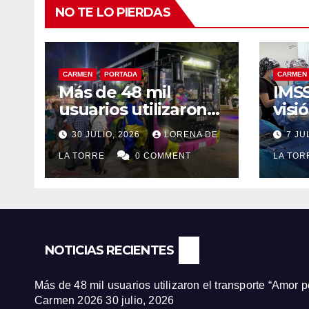
NO TE LO PIERDAS
CARMEN
PORTADA
CARMEN
Más de 48 mil
IMSS
usuarios utilizaron
visi
el transporte “Amor
paci
30 JULIO, 2026
LORENA DE
7 JU
por Carmen”
jorn
durante la Feria
LA TORRE
0 COMMENT
de c
LA TO
Carmen 2026
Ciu
NOTICIAS RECIENTES
Más de 48 mil usuarios utilizaron el transporte “Amor 
Carmen 2026
30 julio, 2026