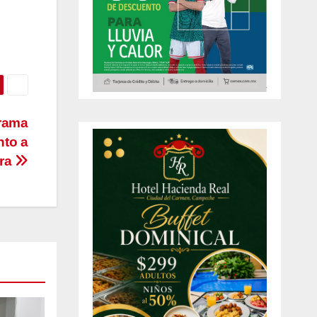
grama
nto a
era