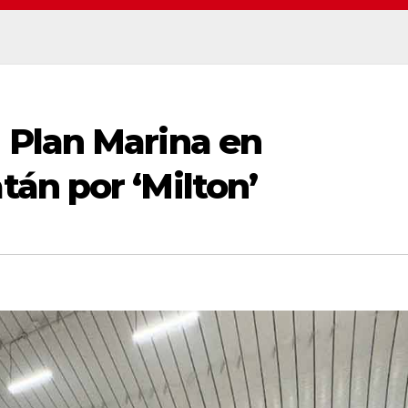
Plan Marina en
án por ‘Milton’