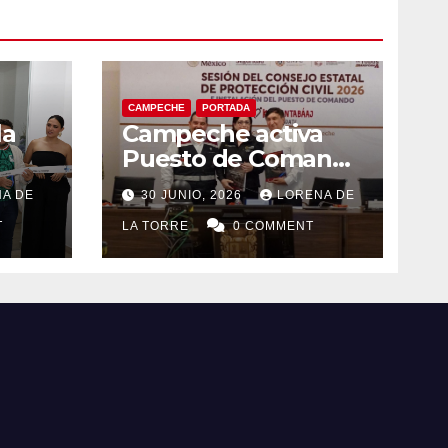
CAMPECHE
PORTADA
la
Campeche activa
Puesto de Comando
eo
y refuerza acciones
A DE
30 JUNIO, 2026
LORENA DE
el
de Protección Civil
T
ante riesgos
LA TORRE
0 COMMENT
hidrometeorológico
s