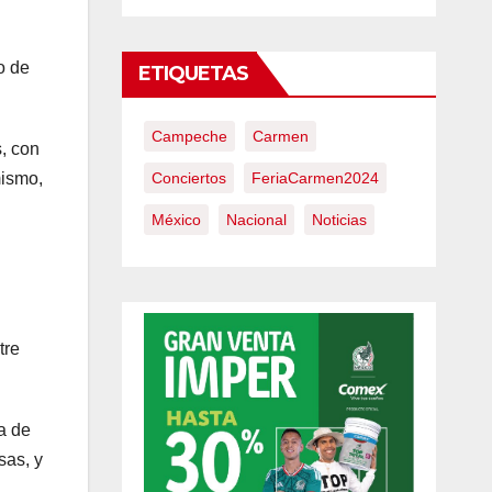
o de
ETIQUETAS
Campeche
Carmen
, con
Conciertos
FeriaCarmen2024
mismo,
México
Nacional
Noticias
tre
a de
sas, y